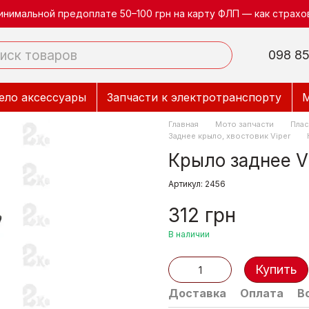
инимальной предоплате 50–100 грн на карту ФЛП — как страхов
098 85
ело аксессуары
Запчасти к электротранспорту
М
Главная
Мото запчасти
Плас
Заднее крыло, хвостовик Viper
Крыло заднее Vi
Артикул: 2456
312 грн
В наличии
Купить
Доставка
Оплата
В