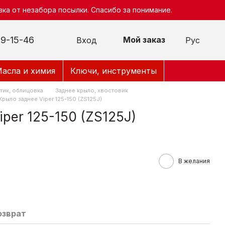
ка от незабора посылки. Спасибо за понимание.
9-15-46
Мой заказ
Вход
Рус
асла и химия
Ключи, инструменты
тик, облицовка
Заднее крыло, хвостовик
Крыло заднее Viper 125-150 (ZS125J)
per 125-150 (ZS125J)
В желания
озврат