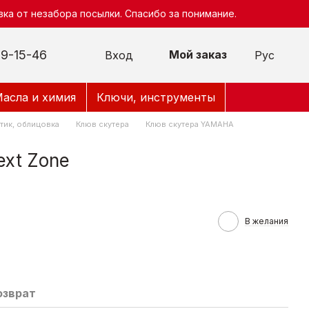
ка от незабора посылки. Спасибо за понимание.
9-15-46
Мой заказ
Вход
Рус
асла и химия
Ключи, инструменты
тик, облицовка
Клюв скутера
Клюв скутера YAMAHA
xt Zone
В желания
озврат