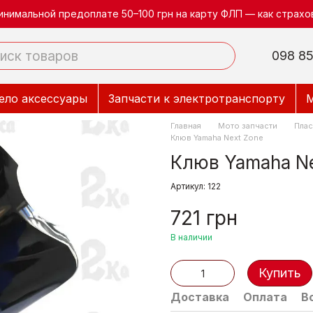
инимальной предоплате 50–100 грн на карту ФЛП — как страхов
098 85
ело аксессуары
Запчасти к электротранспорту
М
Главная
Мото запчасти
Плас
Клюв Yamaha Next Zone
Клюв Yamaha Ne
Артикул: 122
721 грн
В наличии
Купить
Доставка
Оплата
В