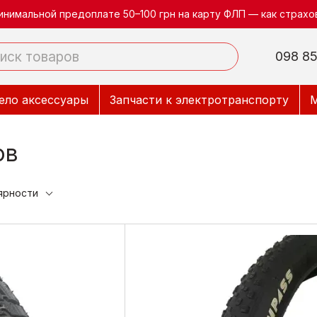
инимальной предоплате 50–100 грн на карту ФЛП — как страхов
098 85
ело аксессуары
Запчасти к электротранспорту
М
ов
ярности