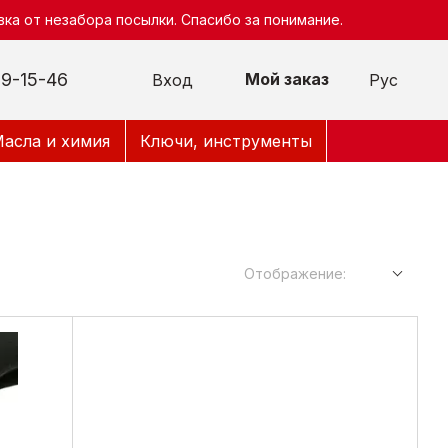
ка от незабора посылки. Спасибо за понимание.
9-15-46
Мой заказ
Вход
Рус
асла и химия
Ключи, инструменты
Отображение: