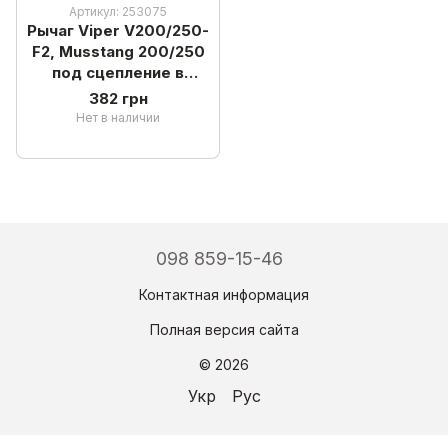
Артикул: 253075
Рычаг Viper V200/250-
F2, Musstang 200/250
под сцепление в
сборе, левый "Viper"
382 грн
Нет в наличии
098 859-15-46
Контактная информация
Полная версия сайта
© 2026
Укр
Рус