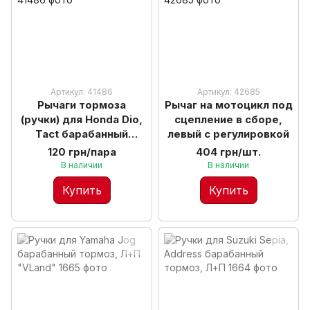
Артикул: 41486
Артикул: 42685
Рычаги тормоза
Рычаг на мотоцикл под
(ручки) для Honda Dio,
сцепление в сборе,
Tact барабанный
левый с регулировкой
тормоз, Л+П
120 грн/пара
404 грн/шт.
В наличии
В наличии
Купить
Купить