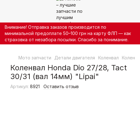
Внимание! Отправка заказов производится по
минимальной предоплате 50–100 грн на карту ФЛП — как
страховка от незабора посылки. Спасибо за понимание.
Мото запчасти
Детали двигателя
Коленвал
Коленва
Коленвал Honda Dio 27/28, Tact
30/31 (вал 14мм) "Lipai"
Артикул:
8921
Оставить отзыв