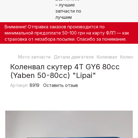
Внимание! Отправка заказов производится по
минимальной предоплате 50–100 грн на карту ФЛП — как
страховка от незабора посылки. Спасибо за понимание.
Мото запчасти
Детали двигателя
Коленвал
Коленва
Коленвал скутер 4T GY6 80cc
(Yaben 50-80cc) "Lipai"
Артикул:
8919
Оставить отзыв