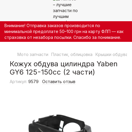
Внимание! Отправка заказов производится по
минимальной предоплате 50–100 грн на карту ФЛП — как
страховка от незабора посылки. Спасибо за понимание.
Мото запчасти
Пластик, облицовка
Крышки обдува
Кожух обдува цилиндра Yaben
GY6 125-150cc (2 части)
Артикул:
9579
Оставить отзыв