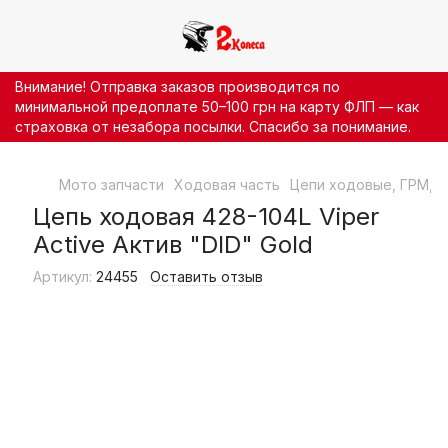
Внимание! Отправка заказов производится по
минимальной предоплате 50–100 грн на карту ФЛП — как
страховка от незабора посылки. Спасибо за понимание.
Мото запчасти
Ходовая часть
Цепи ходовые, ГРМ, 
Цепь ходовая 428-104L Viper
Active Актив "DID" Gold
Артикул:
24455
Оставить отзыв