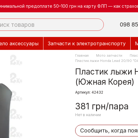
инимальной предоплате 50–100 грн на карту ФЛП — как страхов
098 85
ело аксессуары
Запчасти к электротранспорту
М
Главная
Мото запчасти
Плас
Пластик лыжи Honda Lead 20/90 "D
Пластик лыжи H
(Южная Корея)
Артикул: 42432
381 грн/пара
Нет в наличии
Сообщить, когда поя