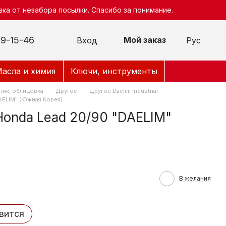
ка от незабора посылки. Спасибо за понимание.
9-15-46
Мой заказ
Вход
Рус
асла и химия
Ключи, инструменты
тик, облицовка
Другое
Другое Daelim Industrial
AELIM" (Южная Корея)
onda Lead 20/90 "DAELIM"
В желания
вится