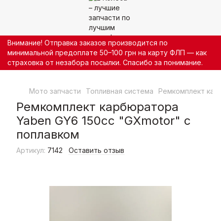
Внимание! Отправка заказов производится по
минимальной предоплате 50–100 грн на карту ФЛП — как
страховка от незабора посылки. Спасибо за понимание.
Мото запчасти
Топливная система
Ремкомплект кар
Ремкомплект карбюратора
Yaben GY6 150cc "GXmotor" с
поплавком
Артикул:
7142
Оставить отзыв