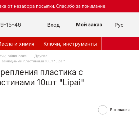
ка от незабора посылки. Спасибо за понимание.
9-15-46
Мой заказ
Вход
Рус
асла и химия
Ключи, инструменты
тик, облицовка
Другое
 закладными пластинами 10шт "Lipai"
репления пластика с
стинами 10шт "Lipai"
В желания