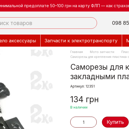
инимальной предоплате 50–100 грн на карту ФЛП — как страхов
098 85
ело аксессуары
Запчасти к электротранспорту
М
Главная
Мото запчасти
Плас
Саморезы для крепления пластика с
Саморезы для к
закладными пла
Артикул: 12351
134 грн
В наличии
Купить