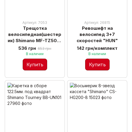
Артикул: 7053
Артикул: 26815
Трещотка
Ревошифт на
велосипедная(шестер
велосипед 3+7
ик) Shimano MF-TZ500-
скоростей "HUN"
6, 6-звезд
536 грн
142 грн/комплект
653 грн
В наличии
В наличии
Купить
Купить