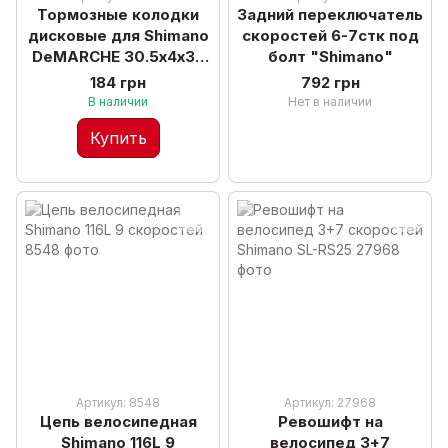
Тормозные колодки
Задний переключатель
дисковые для Shimano
скоростей 6-7стк под
DeMARCHE 30.5х4х35
болт "Shimano"
велосипедные "APSE"
184 грн
792 грн
В наличии
Нет в наличии
Купить
Артикул: 8548
Артикул: 27968
Цепь велосипедная
Ревошифт на
Shimano 116L 9
велосипед 3+7