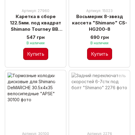
Артикул: 27960
Артикул: 15023
Каретка в сборе
Восьмерик 8-звезд
122.5мм. под квадрат
кассета "Shimano" CS-
Shimano Tourney BB-
HG200-8
UN101
547 грн
690 грн
В наличии
В наличии
Купить
Купить
Артикул: 30100
Артикул: 2276