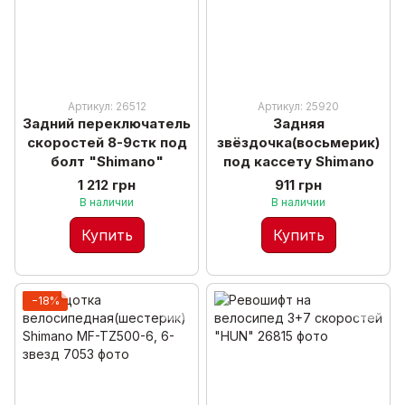
Артикул: 26512
Артикул: 25920
Задний переключатель
Задняя
скоростей 8-9стк под
звёздочка(восьмерик)
болт "Shimano"
под кассету Shimano
1 212 грн
911 грн
В наличии
В наличии
Купить
Купить
−18%