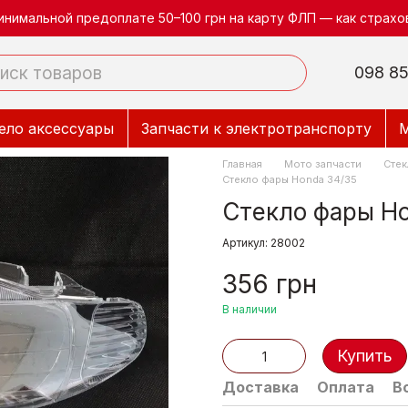
инимальной предоплате 50–100 грн на карту ФЛП — как страхов
098 85
ело аксессуары
Запчасти к электротранспорту
М
Главная
Мото запчасти
Стек
Стекло фары Honda 34/35
Стекло фары Ho
Артикул: 28002
356 грн
В наличии
Купить
Доставка
Оплата
В