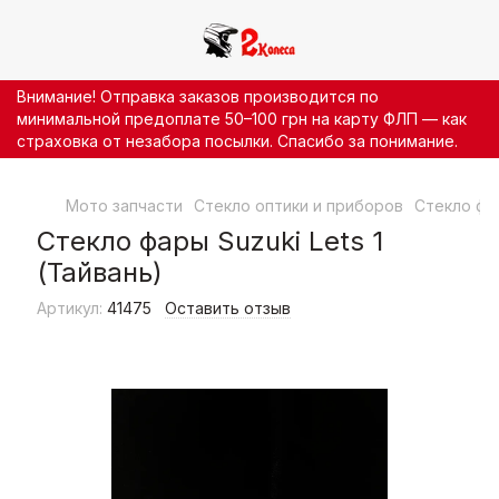
Внимание! Отправка заказов производится по
минимальной предоплате 50–100 грн на карту ФЛП — как
страховка от незабора посылки. Спасибо за понимание.
Мото запчасти
Стекло оптики и приборов
Стекло фа
Стекло фары Suzuki Lets 1
(Тайвань)
Артикул:
41475
Оставить отзыв