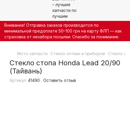
Внимание! Отправка заказов производится по
минимальной предоплате 50–100 грн на карту ФЛП — как
страховка от незабора посылки. Спасибо за понимание.
Мото запчасти
Стекло оптики и приборов
Стекло ст
Стекло стопа Honda Lead 20/90
(Тайвань)
Артикул:
41490
Оставить отзыв