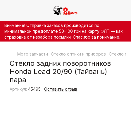
Внимание! Отправка заказов производится по
минимальной предоплате 50–100 грн на карту ФЛП — как
страховка от незабора посылки. Спасибо за понимание.
Мото запчасти
Стекло оптики и приборов
Стекло по
Стекло задних поворотников
Honda Lead 20/90 (Тайвань)
пара
Артикул:
45495
Оставить отзыв