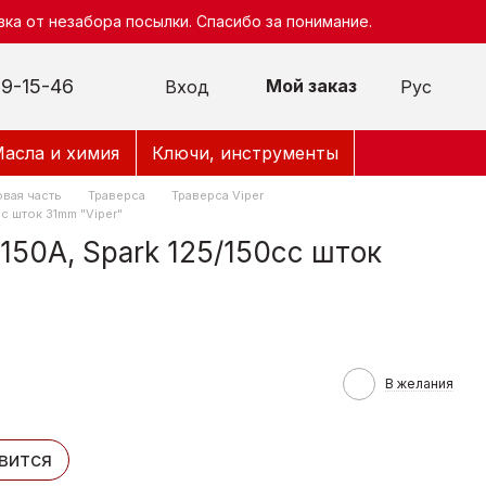
ка от незабора посылки. Спасибо за понимание.
9-15-46
Мой заказ
Вход
Рус
асла и химия
Ключи, инструменты
вая часть
Траверса
Траверса Viper
cc шток 31mm "Viper"
150A, Spark 125/150cc шток
В желания
вится