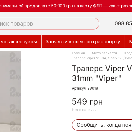
инимальной предоплате 50–100 грн на карту ФЛП — как страхов
098 85
ело аксессуары
Запчасти к электротранспорту
М
Главная
Мото запчасти
Ходо
Траверс Viper V150A, Spark 125/150
Траверс Viper V
31mm "Viper"
Артикул: 28618
549 грн
Нет в наличии
Сообщить, когда поя