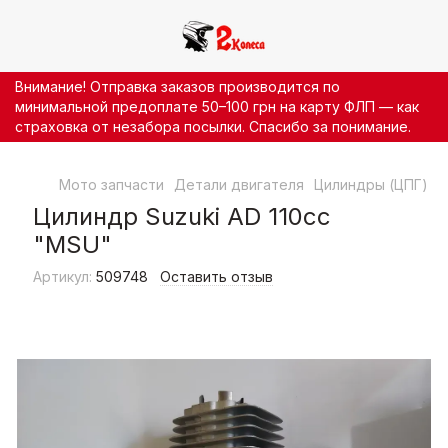
Внимание! Отправка заказов производится по
минимальной предоплате 50–100 грн на карту ФЛП — как
страховка от незабора посылки. Спасибо за понимание.
Мото запчасти
Детали двигателя
Цилиндры (ЦПГ)
Ц
Цилиндр Suzuki AD 110cc
"MSU"
Артикул:
509748
Оставить отзыв