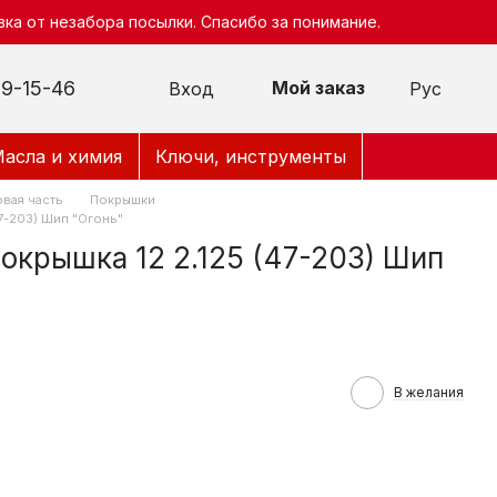
ка от незабора посылки. Спасибо за понимание.
9-15-46
Мой заказ
Вход
Рус
асла и химия
Ключи, инструменты
вая часть
Покрышки
7-203) Шип "Огонь"
окрышка 12 2.125 (47-203) Шип
В желания