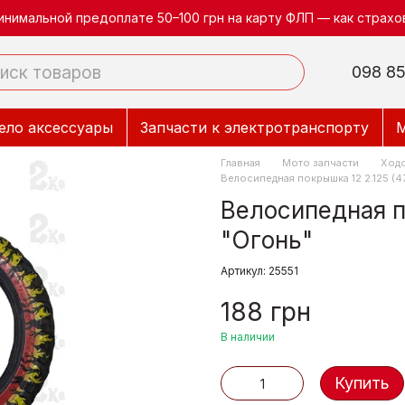
инимальной предоплате 50–100 грн на карту ФЛП — как страхов
098 85
ело аксессуары
Запчасти к электротранспорту
М
Главная
Мото запчасти
Ходо
Велосипедная покрышка 12 2.125 (4
Велосипедная п
"Огонь"
Артикул: 25551
188 грн
В наличии
Купить