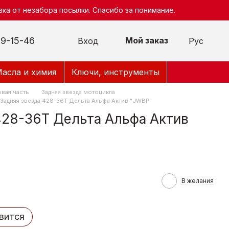
ка от незабора посылки. Спасибо за понимание.
9-15-46
Мой заказ
Вход
Рус
асла и химия
Ключи, инструменты
вая часть
Задняя звезда мотоцикла
Задняя звезда 428-36Т Дельта Альфа Актив "JWBP"
428-36Т Дельта Альфа Актив
В желания
вится