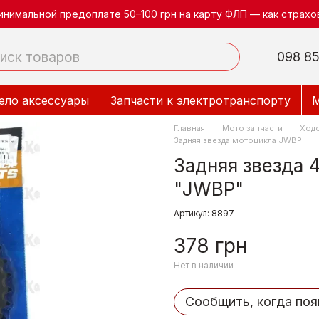
инимальной предоплате 50–100 грн на карту ФЛП — как страхов
098 85
ело аксессуары
Запчасти к электротранспорту
М
Главная
Мото запчасти
Ходо
Задняя звезда мотоцикла JWBP
Задняя звезда 
"JWBP"
Артикул: 8897
378 грн
Нет в наличии
Сообщить, когда поя