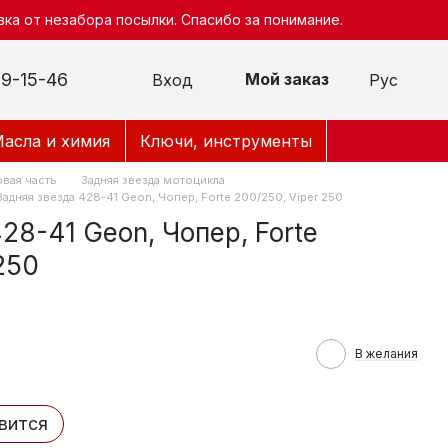
ка от незабора посылки. Спасибо за понимание.
9-15-46
Мой заказ
Вход
Рус
асла и химия
Ключи, инструменты
вая часть
Задняя звезда мотоцикла
Задняя звезда 428-41 Geon, Чопер, Forte 200/250, Viper 250
28-41 Geon, Чопер, Forte
250
В желания
вится