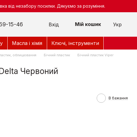
ка від незабору посилки. Дякуємо за розуміння.
59-15-46
Мій кошик
Вхід
Укр
у
Масла і хімія
Ключі, інструменти
ластик, облицювання
Бічний пластик
Бічний пластик Viper
Delta Червоний
В бажання