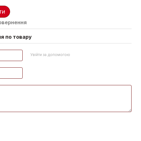
ти
овернення
ня по товару
Увійти за допомогою