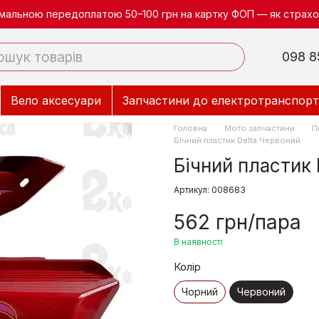
німальною передоплатою 50–100 грн на картку ФОП — як страхов
098 8
Вело аксесуари
Запчастини до електротранспорт
Головна
Мото запчастини
П
Бічний пластик Delta Червоний
Бічний пластик 
Артикул: 008683
562 грн/пара
В наявності
Колір
Чорний
Червоний