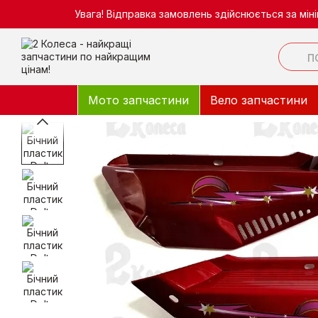
Перейти до основного контенту
Увага! Відправка замовлень здійснюється за мі
Мото запчастини
Вело запчастини