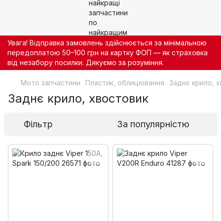
Увага! Відправка замовлень здійснюється за мінімальною
передоплатою 50–100 грн на картку ФОП — як страховка
від незабору посилки. Дякуємо за розуміння.
Мото запчастини
Пластик, облицювання
Заднє крило, 
Заднє крило, хвостовик
Фільтр
За популярністю