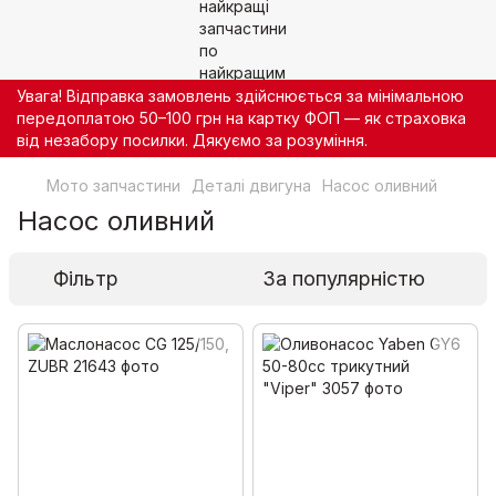
Увага! Відправка замовлень здійснюється за мінімальною
передоплатою 50–100 грн на картку ФОП — як страховка
від незабору посилки. Дякуємо за розуміння.
Мото запчастини
Деталі двигуна
Насос оливний
Насос оливний
Фільтр
За популярністю