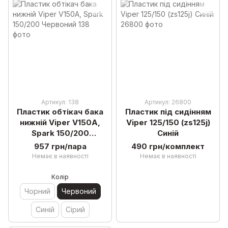
Артикул: 138
Артикул: 26800
Пластик обтікач бака
Пластик під сидінням
нижній Viper V150A,
Viper 125/150 (zs125j)
Spark 150/200
Синій
Червоний
957 грн/пара
490 грн/комплект
Немає в наявності
Немає в наявності
Колір
Чорний
Червоний
Синій
Сірий