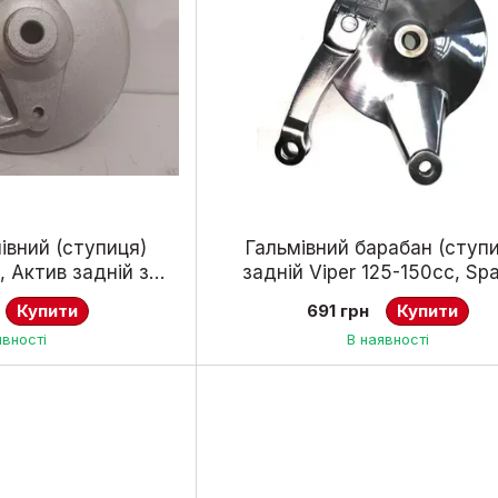
івний (ступиця)
Гальмівний барабан (ступ
, Актив задній з
задній Viper 125-150cc, Spa
дками
колодками (хром)
Купити
691 грн
Купити
явності
В наявності