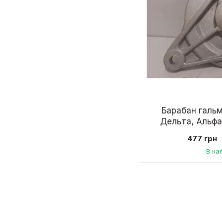
Барабан гальм
Дельта, Альфа
коло
477 грн
В на