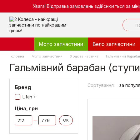
Перейти до основного контенту
Увага! Відправка замовлень здійснюється за мі
Мото запчастини
Вело запчастини
Головна
Мото запчастини
Ходова частина
Гальмівний барабан
Гальмівний барабан (ступи
Сортування:
за попул
Бренд
2
Lifan
Ціна, грн
Від Ціна, грн
До Ціна, грн
ОК