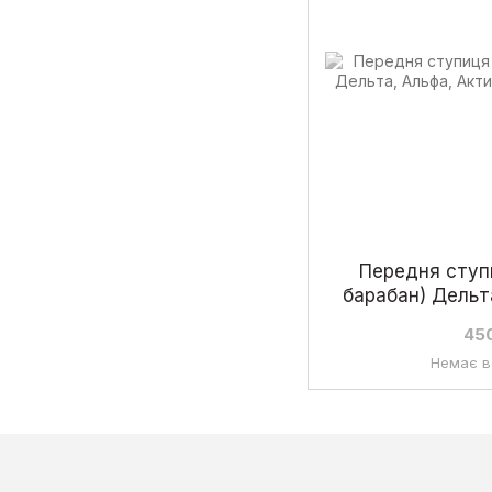
Передня ступи
барабан) Дельта
з
45
Немає в