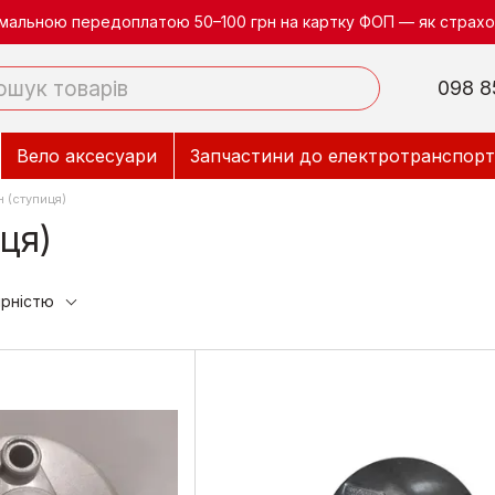
німальною передоплатою 50–100 грн на картку ФОП — як страхов
098 8
Вело аксесуари
Запчастини до електротранспорт
 (ступиця)
ця)
ярністю