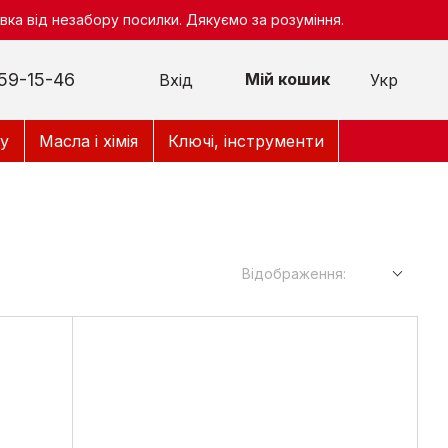
ка від незабору посилки. Дякуємо за розуміння.
59-15-46
Мій кошик
Вхід
Укр
у
Масла і хімія
Ключі, інструменти
Відображення: