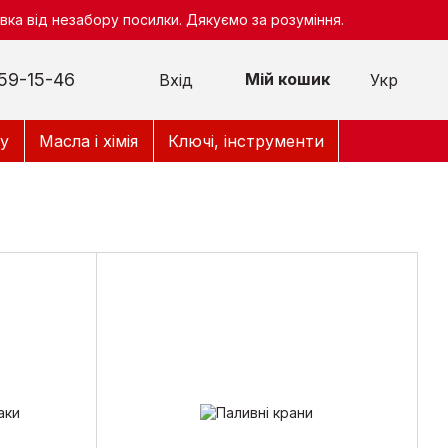
ка від незабору посилки. Дякуємо за розуміння.
59-15-46
Мій кошик
Вхід
Укр
у
Масла і хімія
Ключі, інструменти