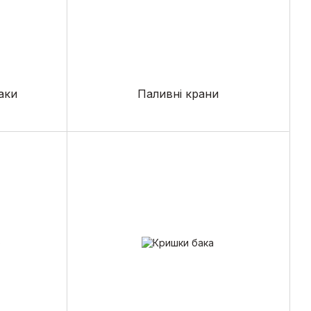
баки
Паливні крани