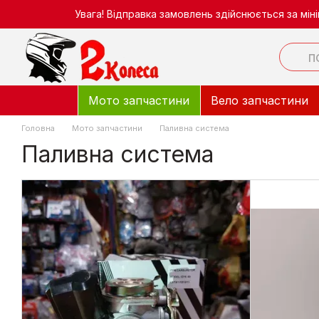
Перейти до основного контенту
Увага! Відправка замовлень здійснюється за мі
Мото запчастини
Вело запчастини
Головна
Мото запчастини
Паливна система
Паливна система