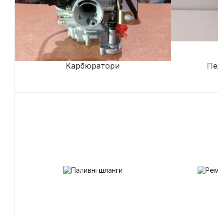
Карбюратори
Пе