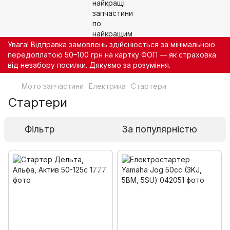
Увага! Відправка замовлень здійснюється за мінімальною
передоплатою 50–100 грн на картку ФОП — як страховка
від незабору посилки. Дякуємо за розуміння.
Мото запчастини
Електрика
Стартери
Стартери
Фільтр
За популярністю