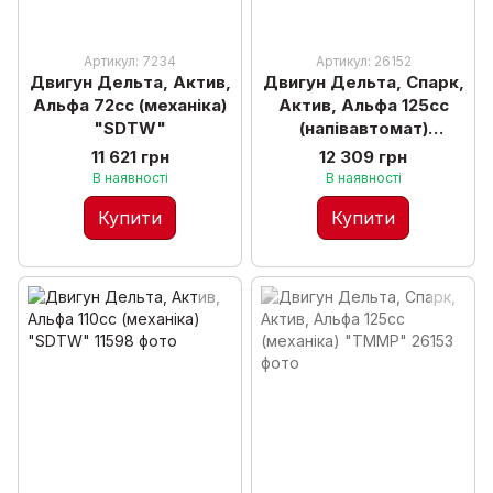
Артикул: 7234
Артикул: 26152
Двигун Дельта, Актив,
Двигун Дельта, Спарк,
Альфа 72сс (механіка)
Актив, Альфа 125сс
"SDTW"
(напівавтомат)
"SDTW"
11 621 грн
12 309 грн
В наявності
В наявності
Купити
Купити