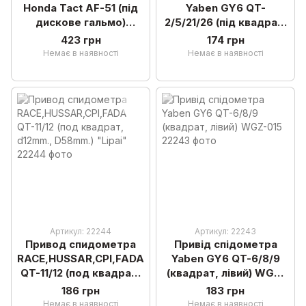
Honda Tact AF-51 (під
Yaben GY6 QT-
дискове гальмо)
2/5/21/26 (під квадрат,
"DAELIM"
правий) 12-13 колесо
423 грн
174 грн
Немає в наявності
Немає в наявності
Артикул: 22244
Артикул: 22243
Привод спидометра
Привід спідометра
RACE,HUSSAR,CPI,FADA
Yaben GY6 QT-6/8/9
QT-11/12 (под квадрат,
(квадрат, лівий) WGZ-
d12mm., D58mm.)
015
186 грн
183 грн
"Lipai"
Немає в наявності
Немає в наявності