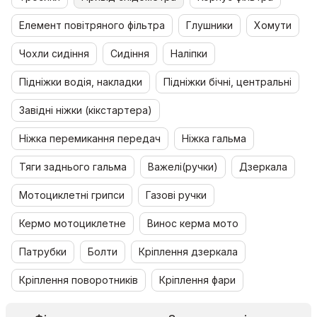
Елемент повітряного фільтра
Глушники
Хомути
Чохли сидіння
Сидіння
Наліпки
Підніжки водія, накладки
Підніжки бічні, центральні
Завідні ніжки (кікстартера)
Ніжка перемикання передач
Ніжка гальма
Тяги заднього гальма
Важелі(ручки)
Дзеркала
Мотоциклетні грипси
Газові ручки
Кермо мотоциклетне
Винос керма мото
Патрубки
Болти
Кріплення дзеркала
Кріплення поворотників
Кріплення фари