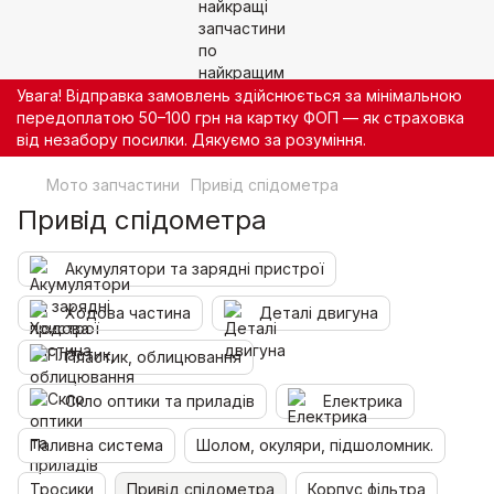
Увага! Відправка замовлень здійснюється за мінімальною
передоплатою 50–100 грн на картку ФОП — як страховка
від незабору посилки. Дякуємо за розуміння.
Мото запчастини
Привід спідометра
Привід спідометра
Акумулятори та зарядні пристрої
Ходова частина
Деталі двигуна
Пластик, облицювання
Скло оптики та приладів
Електрика
Паливна система
Шолом, окуляри, підшоломник.
Тросики
Привід спідометра
Корпус фільтра