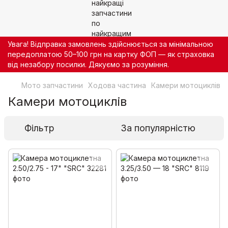
Увага! Відправка замовлень здійснюється за мінімальною
передоплатою 50–100 грн на картку ФОП — як страховка
від незабору посилки. Дякуємо за розуміння.
Мото запчастини
Ходова частина
Камери мотоциклів
Камери мотоциклів
Фільтр
За популярністю