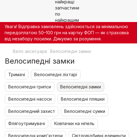
Увага! Відправка замовлень здійснюється за мінімальною
передоплатою 50–100 грн на картку ФОП — як страховка
від незабору посилки. Дякуємо за розуміння.
Вело аксесуари
Велосипедні замки
Велосипедні замки
Тримачі
Велосипедні ліхтарі
Велосипедні грипси
Велосипедні замки
Велосипедні насоси
Велосипедні пляшки
Велосипедний захист
Велосипедні сумки
Флягоутримувачі
Ковпачки на ніпель
Велосипедні комп'ютери
Світловідбивні елементи