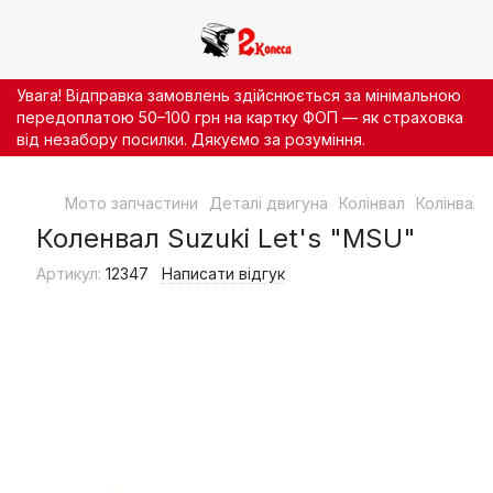
Увага! Відправка замовлень здійснюється за мінімальною
передоплатою 50–100 грн на картку ФОП — як страховка
від незабору посилки. Дякуємо за розуміння.
Мото запчастини
Деталі двигуна
Колінвал
Колінвал
Коленвал Suzuki Let's "MSU"
Артикул:
12347
Написати відгук