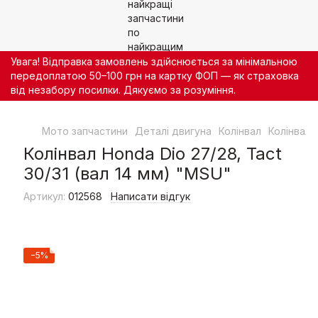
Увага! Відправка замовлень здійснюється за мінімальною
передоплатою 50–100 грн на картку ФОП — як страховка
від незабору посилки. Дякуємо за розуміння.
Мото запчастини
Деталі двигуна
Колінвал
Колінвал 
Колінвал Honda Dio 27/28, Tact
30/31 (вал 14 мм) "MSU"
Артикул:
012568
Написати відгук
−5%