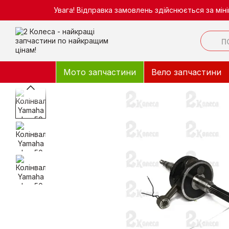
Перейти до основного контенту
Увага! Відправка замовлень здійснюється за мі
Мото запчастини
Вело запчастини