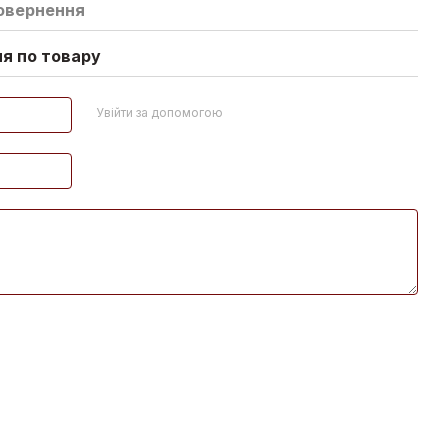
овернення
ня по товару
Увійти за допомогою