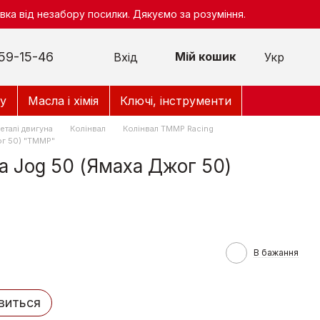
ка від незабору посилки. Дякуємо за розуміння.
59-15-46
Мій кошик
Вхід
Укр
у
Масла і хімія
Ключі, інструменти
еталі двигуна
Колінвал
Колінвал TMMP Racing
ог 50) "TMMP"
a Jog 50 (Ямаха Джог 50)
В бажання
явиться