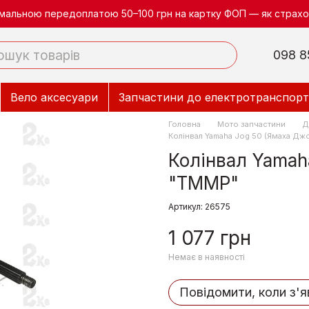
німальною передоплатою 50–100 грн на картку ФОП — як страхов
098 8
Вело аксесуари
Запчастини до електротранспорт
Головна
Мото запчастини
Д
Колінвал Yamaha Jog 50 (Ямаха Дж
Колінвал Yamah
"TMMP"
Артикул: 26575
1 077 грн
Немає в наявності
Повідомити, коли з'