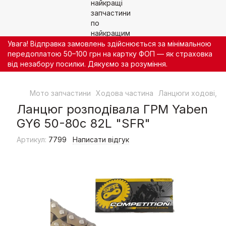
Увага! Відправка замовлень здійснюється за мінімальною
передоплатою 50–100 грн на картку ФОП — як страховка
від незабору посилки. Дякуємо за розуміння.
Мото запчастини
Ходова частина
Ланцюги ходові, Г
Ланцюг розподівала ГРМ Yaben
GY6 50-80с 82L "SFR"
Артикул:
7799
Написати відгук