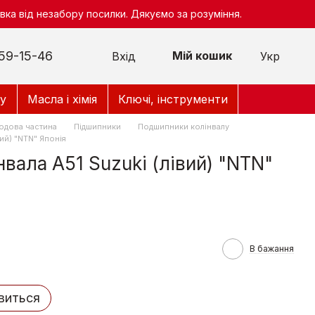
ка від незабору посилки. Дякуємо за розуміння.
59-15-46
Мій кошик
Вхід
Укр
у
Масла і хімія
Ключі, інструменти
одова частина
Підшипники
Подшипники колінвалу
вий) "NTN" Японія
вала А51 Suzuki (лівий) "NTN"
В бажання
явиться