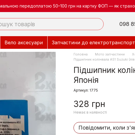
німальною передоплатою 50–100 грн на картку ФОП — як страхов
098 8
Вело аксесуари
Запчастини до електротранспорт
Головна
Мото запчастини
Х
Підшипник колінвала А51 Suzuki (лі
Підшипник колін
Японія
Артикул: 1775
328 грн
Немає в наявності
Повідомити, коли з'