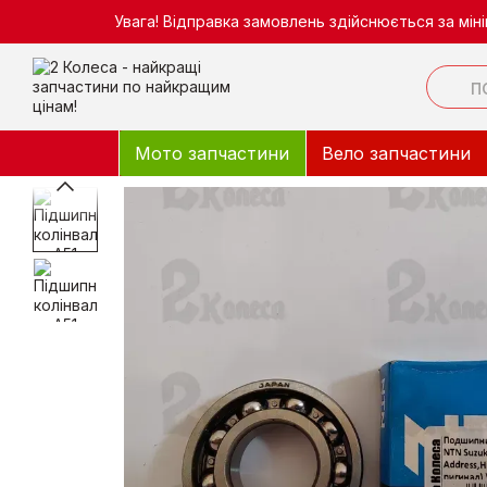
Перейти до основного контенту
Увага! Відправка замовлень здійснюється за мі
Мото запчастини
Вело запчастини