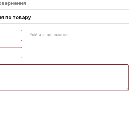
овернення
ня по товару
Увійти за допомогою