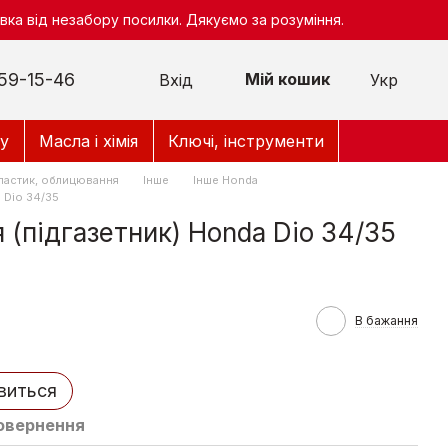
ка від незабору посилки. Дякуємо за розуміння.
59-15-46
Мій кошик
Вхід
Укр
у
Масла і хімія
Ключі, інструменти
ластик, облицювання
Інше
Інше Honda
 Dio 34/35
 (підгазетник) Honda Dio 34/35
В бажання
явиться
овернення