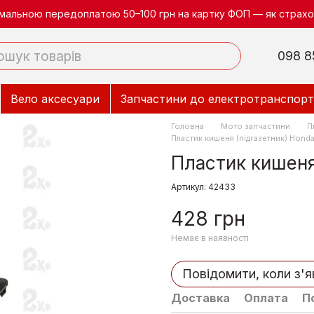
німальною передоплатою 50–100 грн на картку ФОП — як страхов
098 8
Вело аксесуари
Запчастини до електротранспорт
Головна
Мото запчастини
П
Пластик кишеня (підгазетник) Honda
Пластик кишеня
Артикул: 42433
428 грн
Немає в наявності
Повідомити, коли з'
Доставка
Оплата
П