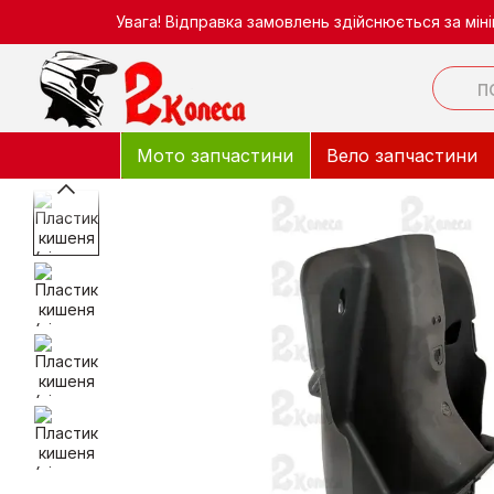
Перейти до основного контенту
Увага! Відправка замовлень здійснюється за мі
Мото запчастини
Вело запчастини