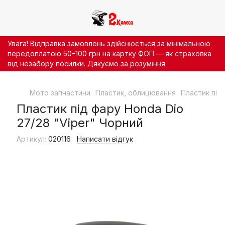
Увага! Відправка замовлень здійснюється за мінімальною
передоплатою 50–100 грн на картку ФОП — як страховка
від незабору посилки. Дякуємо за розуміння.
Мото запчастини
Пластик, облицювання
Пластик під
Пластик під фару Honda Dio
27/28 "Viper" Чорний
Артикул:
020116
Написати відгук