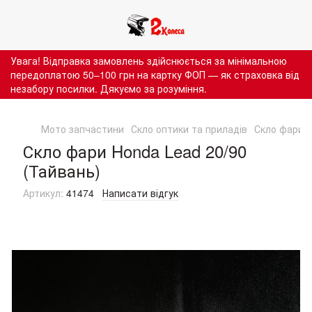
Увага! Відправка замовлень здійснюється за мінімальною
передоплатою 50–100 грн на картку ФОП — як страховка від
незабору посилки. Дякуємо за розуміння.
Мото запчастини
Скло оптики та приладів
Скло фари
Скло фари Honda Lead 20/90
(Тайвань)
Артикул:
41474
Написати відгук