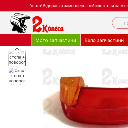
Перейти до основного контенту
Увага! Відправка замовлень здійснюється за мі
Мото запчастини
Вело запчастини