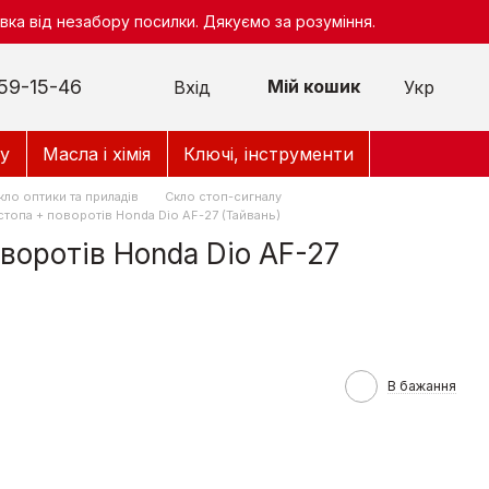
ка від незабору посилки. Дякуємо за розуміння.
59-15-46
Мій кошик
Вхід
Укр
у
Масла і хімія
Ключі, інструменти
кло оптики та приладів
Скло стоп-сигналу
стопа + поворотів Honda Dio AF-27 (Тайвань)
воротів Honda Dio AF-27
В бажання