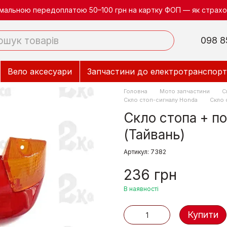
німальною передоплатою 50–100 грн на картку ФОП — як страхов
098 8
Вело аксесуари
Запчастини до електротранспорт
Головна
Мото запчастини
С
Скло стоп-сигналу Honda
Скло 
Скло стопа + по
(Тайвань)
Артикул: 7382
236 грн
В наявності
Купити