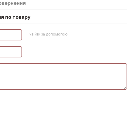
овернення
ня по товару
Увійти за допомогою