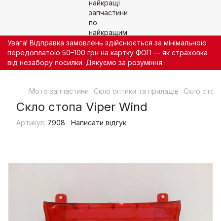
Увага! Відправка замовлень здійснюється за мінімальною
передоплатою 50–100 грн на картку ФОП — як страховка
від незабору посилки. Дякуємо за розуміння.
Мото запчастини
Скло оптики та приладів
Скло стоп
Скло стопа Viper Wind
Артикул:
7908
Написати відгук