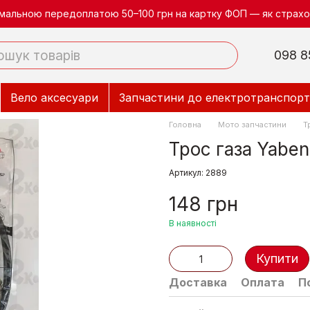
німальною передоплатою 50–100 грн на картку ФОП — як страхов
098 8
Вело аксесуари
Запчастини до електротранспорт
Головна
Мото запчастини
Т
Трос газа Yaben
Артикул: 2889
148 грн
В наявності
Купити
Доставка
Оплата
П