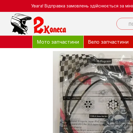
Перейти до основного контенту
Увага! Відправка замовлень здійснюється за мі
Мото запчастини
Вело запчастини