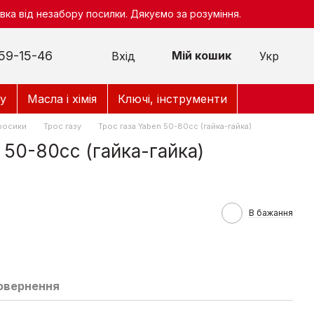
ка від незабору посилки. Дякуємо за розуміння.
59-15-46
Мій кошик
Вхід
Укр
у
Масла і хімія
Ключі, інструменти
росики
Трос газу
Трос газа Yaben 50-80cc (гайка-гайка)
 50-80cc (гайка-гайка)
В бажання
овернення