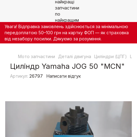
Увага! Відправка замовлень здійснюється за мінімальною
передоплатою 50–100 грн на картку ФОП — як страховка
від незабору посилки. Дякуємо за розуміння.
Мото запчастини
Деталі двигуна
Циліндри (ЦПГ)
Ци
Циліндр Yamaha JOG 50 "MCN"
Артикул:
26797
Написати відгук