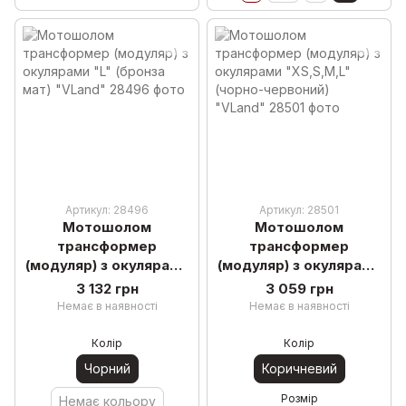
Артикул: 28496
Артикул: 28501
Мотошолом
Мотошолом
трансформер
трансформер
(модуляр) з окулярами
(модуляр) з окулярами
"L" (бронза мат)
"XS,S,M,L" (чорно-
3 132 грн
3 059 грн
"VLand"
червоний) "VLand"
Немає в наявності
Немає в наявності
Колір
Колір
Чорний
Коричневий
Розмір
Немає кольору