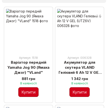
Артикул: 1518
Артикул: 006328
Варіатор передній
Акумулятор для
Yamaha Jog 90 (Ямаха
скутера VLAND
Джог) "VLand"
Гелієвий 6 Ah 12 V GEL
(UTZ6V)
881 грн
1 342 грн
В наявності
В наявності
Купити
Купити