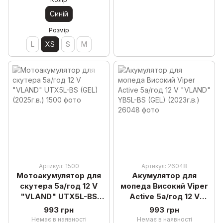
Синій
Розмір
L
XS
S
M
Артикул: 1500
Артикул: 26048
Мотоакумулятор для
Акумулятор для
скутера 5а/год 12 V
мопеда Високий Viper
"VLAND" UTX5L-BS
Active 5а/год 12 V
(GEL)(2025г.в.)
"VLAND" YB5L-BS (GEL)
993 грн
993 грн
(2023г.в.)
Немає в наявності
Немає в наявності