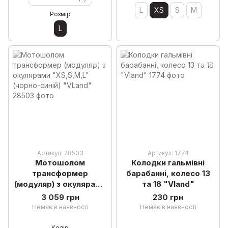
L
XS
S
M
Розмір
L
Артикул: 28503
Артикул: 1774
Мотошолом
Колодки гальмівні
трансформер
барабанні, колесо 13
(модуляр) з окулярами
та 18 "Vland"
"XS,S,M,L" (чорно-
3 059 грн
230 грн
синій) "VLand"
Немає в наявності
Немає в наявності
Колір