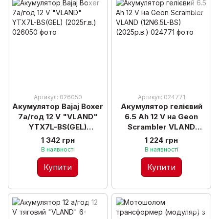
Артикул: 026050
Артикул: 024771
Акумулятор Bajaj Boxer
Акумулятор гелієвий
7а/год 12 V "VLAND"
6.5 Ah 12 V на Geon
YTX7L-BS(GEL)
Scrambler VLAND
(2025г.в.)
(12N6.5L-BS) (2025р.в.)
1 342 грн
1 224 грн
В наявності
В наявності
Купити
Купити