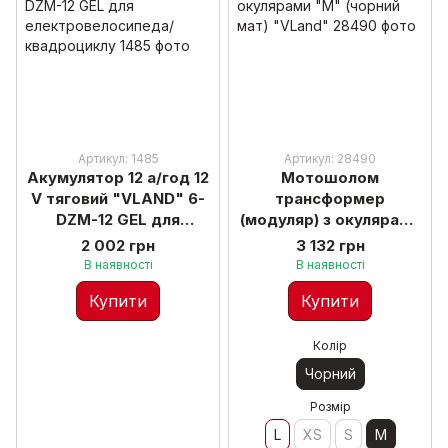
Артикул: 1485
Артикул: 28490
Акумулятор 12 а/год 12
Мотошолом
V тяговий "VLAND" 6-
трансформер
DZM-12 GEL для
(модуляр) з окулярами
електровелосипеда/
"M" (чорний мат)
2 002 грн
3 132 грн
квадроциклу
"VLand"
В наявності
В наявності
Купити
Купити
Колір
Чорний
Розмір
L
XS
S
M