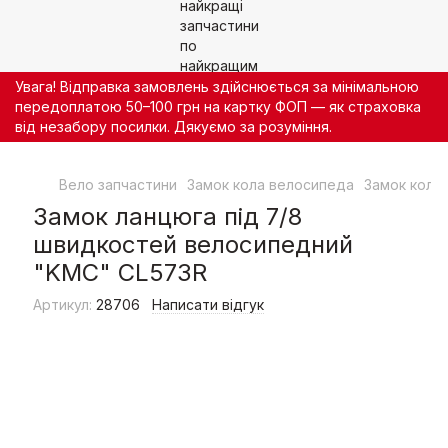
Увага! Відправка замовлень здійснюється за мінімальною
передоплатою 50–100 грн на картку ФОП — як страховка
від незабору посилки. Дякуємо за розуміння.
Вело запчастини
Замок кола велосипеда
Замок кола
Замок ланцюга під 7/8
швидкостей велосипедний
"KMC" CL573R
Артикул:
28706
Написати відгук