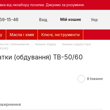
ка від незабору посилки. Дякуємо за розуміння.
59-15-46
Мій кошик
Вхід
Укр
у
Масла і хімія
Ключі, інструменти
ластик, облицювання
Кришки обдуву
Кришки обдуву Viper
-50/60
тки (обдування) ТВ-50/60
В бажання
овернення