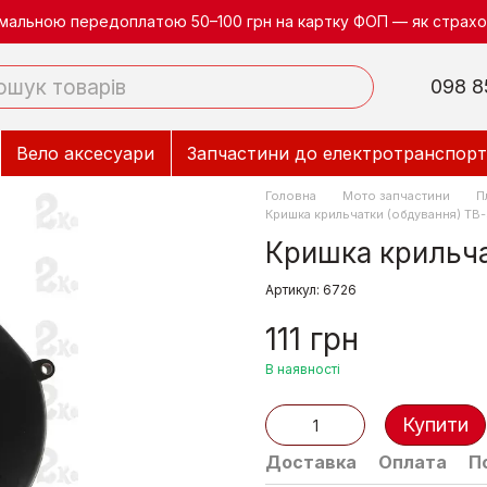
німальною передоплатою 50–100 грн на картку ФОП — як страхов
098 8
Вело аксесуари
Запчастини до електротранспорт
Головна
Мото запчастини
П
Кришка крильчатки (обдування) ТВ
Кришка крильча
Артикул: 6726
111 грн
В наявності
Купити
Доставка
Оплата
П