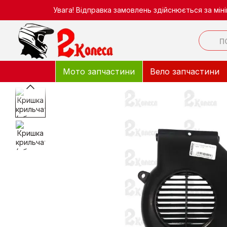
Перейти до основного контенту
Увага! Відправка замовлень здійснюється за мі
Мото запчастини
Вело запчастини